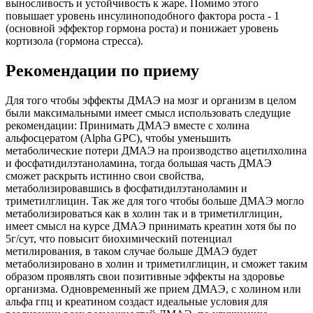
выносливость и устойчивость к жаре. Помимо этого
повышает уровень инсулиноподобного фактора роста - 1
(основной эффектор гормона роста) и понижает уровень
кортизола (гормона стресса).
Рекомендации по приему
Для того чтобы эффекты ДМАЭ на мозг и организм в целом
были максимальными имеет смысл использовать следущие
рекомендации: Принимать ДМАЭ вместе с холина
альфосцератом (Alpha GPC), чтобы уменьшить
метаболические потери ДМАЭ на производство ацетилхолина
и фосфатидилэтаноламина, тогда большая часть ДМАЭ
сможет раскрыть истинно свои свойства,
метаболизировавшись в фосфатидилэтаноламин и
триметилглицин. Так же для того чтобы больше ДМАЭ могло
метаболизироваться как в холин так и в триметилглицин,
имеет смысл на курсе ДМАЭ принимать креатин хотя бы по
5г/сут, что повысит биохимический потенциал
метилирования, в таком случае больше ДМАЭ будет
метаболизировано в холин и триметилглицин, и сможет таким
образом проявлять свои позитивные эффекты на здоровье
организма. Одновременный же прием ДМАЭ, с холином или
альфа гпц и креатином создаст идеальные условия для