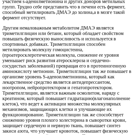
участием s-аденилметионина и других доноров метильных
групп. Трудно себе представить что в печени есть фермент,
способный метилировать ДМАЭ до холина,а в мозге такой
фермент отсутствует.
Другим немаловажным метаболитом ДМАЭ является
триметилглицин или бетаин, который обладает свойством
повышать физическую выносливость и используется в
спортивных добавках. Триметилглицин способен
метилировать молекулу гомоцистеина,
(проатеросклеротическая молекула, снижение ее уровня
уменьшает риск развития атеросклероза и сердечно-
сосудистых заболеваний) превращая его в протеиногенную
аминокислоту метионин. Триметилглицин так же повышает в
организме уровень S-аденоилметионина, который как
лекарственное средство является антидепрессантом,
ноотропом, нейропротектором и гепатопротектором.
Триметилглицин, является важным осмолитом, наряду с
креатином, который повышает гидратацию(влагонаполнение
клеток), что ведет к активации множества молекулярных
механизмов, защищающих клетки и улучшающие их
функционирование. Триметилглицин так же способствует
снижению уровня плохого холестерина в сыворотки крови,
защищает сердечную и нервную ткань, повышает синтез
закиси азота, что улучшает кровоток, повышает физическую