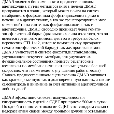
ДМАЭ является биохимическим предшественником
ацетилхолина, путем метилирования в печени ДМАЭ
превращается в холин, который может пойти на синтез
мембранного фосфолипида фосфатидилхолина прямо в
печени, и в других тканях, а так же транспортируясь в мозг
может пойти на синтез как фосфатидилхолина так и
ацетилхолина. ДМАЭ свободно проникает через гемато-
энцефалический барьер(для самого холина из-за того, что он
является третичным амином, для этого требуется белок
переносчик CTL1 и 2, которые помогают ему преодолеть
гемато-энцефалический барьер) Так же, проникая в мозг
ДМАЭ учавствует в синтезе фосфатидилэтаноламина,
улучшающего текучесть мембран, что улучшает их
функциональное состояние(к примеру рецепторные
комплексы по мембране начинают перемещаться с большей
скоростью, что так же ведет к улучшению работы мозга)
Являясь предшественником ацетилхолина ДМАЭ улучшает
как кратковременную так и долговременную память, а так же
самоконтроль и внимание за счет активации ацетилхолином
лобных долей.
ДМАЭ эффективно снижает импульсивность и
гиперактивность у детей с СДВГ при приеме 500мг в сутки.
По одной из гипотез этиологии СДВГ, этот синдром связан с
недоразвитием связей между лобными долями и остальным