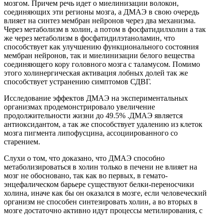
мозгом. Причем речь идет о миелинизации волокон,
соединяющих эти регионы мозга, а ДМАЭ в свою очередь
влияет на синтез мембран нейронов через два механизма.
Через метаболизм в холин, а потом в фосфатидилхолин а так
же через метаболизм в фосфатидилэтаноламин, что
способствует как улучшению функционального состояния
мембран нейронов, так и миелинизации белого вещества
соединяющего кору головного мозга с таламусом. Помимо
этого холинергическая активация лобных долей так же
способствует устранению симптомов СДВГ.
Исследование эффектов ДМАЭ на экспериментальных
организмах продемонстрировало увеличение
продолжительности жизни до 49.5% .ДМАЭ является
антиоксидантом, а так же способствует удалению из клеток
мозга пигмента липофусцина, ассоциированного со
старением.
Слухи о том, что доказано, что ДМАЭ способно
метаболизироваться в холин только в печени не влияет на
мозг не обосновано, так как во первых, в гемато-
энцефалическом барьере существуют белки-переносчики
холина, иначе как бы он оказался в мозге, если человеческий
организм не способен синтезировать холин, а во вторых в
мозге достаточно активно идут процессы метилирования, с