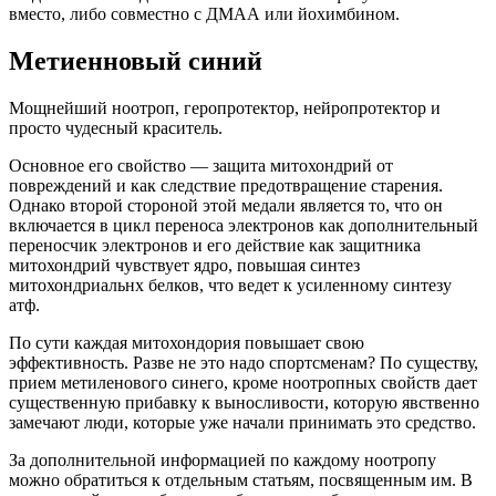
вместо, либо совместно с ДМАА или йохимбином.
Метиенновый синий
Мощнейший ноотроп, геропротектор, нейропротектор и
просто чудесный краситель.
Основное его свойство — защита митохондрий от
повреждений и как следствие предотвращение старения.
Однако второй стороной этой медали является то, что он
включается в цикл переноса электронов как дополнительный
переносчик электронов и его действие как защитника
митохондрий чувствует ядро, повышая синтез
митохондриальнх белков, что ведет к усиленному синтезу
атф.
По сути каждая митохондория повышает свою
эффективность. Разве не это надо спортсменам? По существу,
прием метиленового синего, кроме ноотропных свойств дает
существенную прибавку к выносливости, которую явственно
замечают люди, которые уже начали принимать это средство.
За дополнительной информацией по каждому ноотропу
можно обратиться к отдельным статьям, посвященным им. В