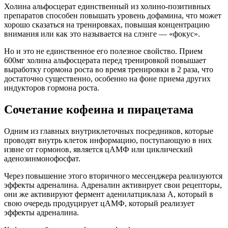
Холина альфосцерат единственный из холино-позитивных
препаратов способен повышать уровень дофамина, что может
хорошо сказаться на тренировках, повышая концентрацию
внимания или как это называется на слэнге — «фокус».
Но и это не единственное его полезное свойство. Прием
600мг холина альфосцерата перед тренировкой повышает
выработку гормона роста во время тренировки в 2 раза, что
достаточно существенно, особенно на фоне приема других
индукторов гормона роста.
Сочетание кофеина и пирацетама
Одним из главных внутриклеточных посредников, которые
проводят внутрь клеток информацию, поступающую в них
извне от гормонов, является цАМФ или циклический
аденозинмонофосфат.
Через повышение этого вторичного мессенджера реализуются
эффекты адреналина. Адреналин активирует свои рецепторы,
они же активируют фермент аденилатциклаза А, который в
свою очередь продуцирует цАМФ, который реализует
эффекты адреналина.