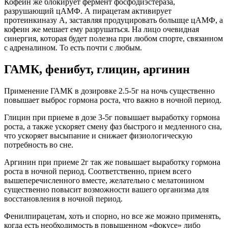
Кофеин же блокирует фермент фосфодиэстераза,
разрушающий цАМФ. А пирацетам активирует
протеинкиназу А, заставляя продуцировать большце цАМФ, а
кофеин же мешает ему разрушаться. На лицо очевидная
синергия, которая будет полезна при любом спорте, связанном
с адреналином. То есть почти с любым.
ГАМК, фенибут, глицин, аргинин
Применение ГАМК в дозировке 2.5-5г на ночь существенно
повышает выброс гормона роста, что важно в ночной период.
Глицин при приеме в дозе 3-5г повышает выработку гормона
роста, а также ускоряет смену фаз быстрого и медленного сна,
что ускоряет высыпание и снижает физиологическую
потребность во сне.
Аргинин при приеме 2г так же повышает выработку гормона
роста в ночной период. Соответственно, прием всего
вышеперечисленного вместе, желательно с мелатонином
существенно повысит возможности вашего организма для
восстановления в ночной период.
Фенилпирацетам, хоть и спорно, но все же можно применять,
когда есть необходимость в повышенном «фокусе» либо