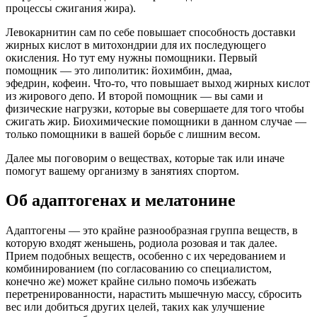
процессы сжигания жира).
Левокарнитин сам по себе повышает способность доставки
жирных кислот в митохондрии для их последующего
окисления. Но тут ему нужны помощники. Первый
помощник — это липолитик: йохимбин, дмаа,
эфедрин, кофеин. Что-то, что повышает выход жирных кислот
из жирового депо. И второй помощник — вы сами и
физические нагрузки, которые вы совершаете для того чтобы
сжигать жир. Биохимические помощники в данном случае —
только помощники в вашей борьбе с лишним весом.
Далее мы поговорим о веществах, которые так или иначе
помогут вашему организму в занятиях спортом.
Об адаптогенах и мелатонине
Адаптогены — это крайне разнообразная группа веществ, в
которую входят женьшень, родиола розовая и так далее.
Прием подобных веществ, особенно с их чередованием и
комбинированием (по согласованию со специалистом,
конечно же) может крайне сильно помочь избежать
перетренированности, нарастить мышечную массу, сбросить
вес или добиться других целей, таких как улучшение