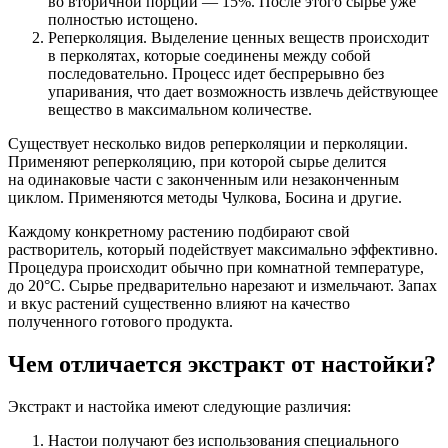
во вторичной порции — 15%. После этого сырье уже
полностью истощено.
Реперколяция. Выделение ценных веществ происходит
в перколятах, которые соединены между собой
последовательно. Процесс идет беспрерывно без
упаривания, что дает возможность извлечь действующее
вещество в максимальном количестве.
Существует несколько видов реперколяции и перколяции.
Применяют реперколяцию, при которой сырье делится
на одинаковые части с законченным или незаконченным
циклом. Применяются методы Чулкова, Босина и другие.
Каждому конкретному растению подбирают свой
растворитель, который подействует максимально эффективно.
Процедура происходит обычно при комнатной температуре,
до 20°C. Сырье предварительно нарезают и измельчают. Запах
и вкус растений существенно влияют на качество
полученного готового продукта.
Чем отличается экстракт от настойки?
Экстракт и настойка имеют следующие различия:
Настои получают без использования специального