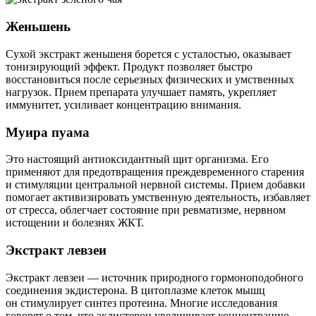
Женьшень
Сухой экстракт женьшеня борется с усталостью, оказывает
тонизирующий эффект. Продукт позволяет быстро
восстановиться после серьезных физических и умственных
нагрузок. Прием препарата улучшает память, укрепляет
иммунитет, усиливает концентрацию внимания.
Муира пуама
Это настоящий антиоксидантный щит организма. Его
применяют для предотвращения преждевременного старения
и стимуляции центральной нервной системы. Прием добавки
помогает активизировать умственную деятельность, избавляет
от стресса, облегчает состояние при ревматизме, нервном
истощении и болезнях ЖКТ.
Экстракт левзеи
Экстракт левзеи — источник природного гормоноподобного
соединения экдистерона. В цитоплазме клеток мышц
он стимулирует синтез протеина. Многие исследования
говорят о том, что экдистерон увеличивает концентрацию