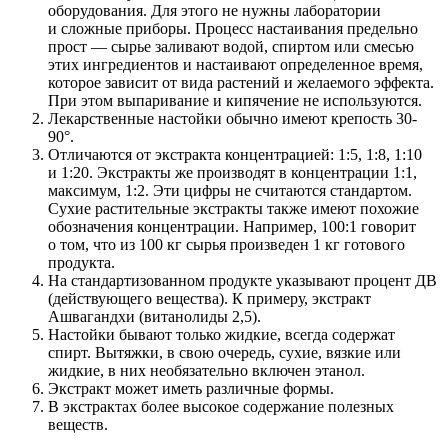
оборудования. Для этого не нужны лаборатории
и сложные приборы. Процесс настаивания предельно
прост — сырье заливают водой, спиртом или смесью
этих ингредиентов и настаивают определенное время,
которое зависит от вида растений и желаемого эффекта.
При этом выпаривание и кипячение не используются.
Лекарственные настойки обычно имеют крепость 30-
90°.
Отличаются от экстракта концентрацией: 1:5, 1:8, 1:10
и 1:20. Экстракты же производят в концентрации 1:1,
максимум, 1:2. Эти цифры не считаются стандартом.
Сухие растительные экстракты также имеют похожие
обозначения концентрации. Например, 100:1 говорит
о том, что из 100 кг сырья произведен 1 кг готового
продукта.
На стандартизованном продукте указывают процент ДВ
(действующего вещества). К примеру, экстракт
Ашвагандхи (витанолиды 2,5).
Настойки бывают только жидкие, всегда содержат
спирт. Вытяжки, в свою очередь, сухие, вязкие или
жидкие, в них необязательно включен этанол.
Экстракт может иметь различные формы.
В экстрактах более высокое содержание полезных
веществ.